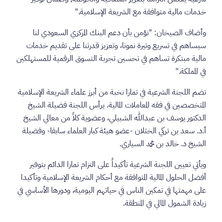
خدمات مالية متوافقة مع الشريعة الإسلامية."
وأضاف الصيخان: "نؤمن بأن دعم البنك المركزي السعودي لنا
سيساهم في تسريع وتيرة نمونا، وتعزيز قدرتنا على تقديم خدمات
مالية مبتكرة تساهم في تحسين تجربة التسوق الرقمية للمستهلكين
في المملكة."
تضم اللجنة الشرعية في تمارا نخبة من أبرز علماء الشريعة الإسلامية
المتخصصين في فقه المعاملات المالية. يرأس اللجنة فضيلة الشيخ
الدكتور يوسف بن عبدالله الشبيلي، وعضوية كلاً من معالي الشيخ
أ.د. سعد بن تركي الخثلان -عضو هيئة كبار العلماء سابقا- وفضيلة
الشيخ د. خالد بن محمد السياري.
ويأتي تعيين اللجنة الشرعية تأكيداً على التزام تمارا الدائم بتوفير
أفضل الحلول المالية المتوافقة مع أحكام الشريعة الإسلامية وتأكيدا
على مهمتها في تمكين الناس في حياتهم اليومية، ودورها الأساسي في
زيادة الشمول المالي في المنطقة.