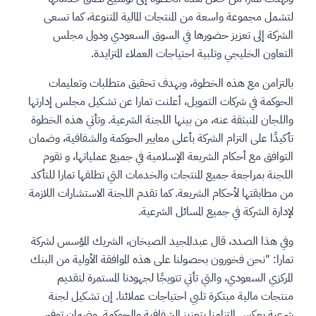
لتشمل مجموعة واسعة من المنتجات المالية المتنوعة، كما تسعى
الشركة إلى تعزيز حضورها في السوق السعودي ودول مجلس
التعاون الخليجي وتلبية احتياجات العملاء المتزايدة.
بالتزامن مع هذه الخطوة، وبهدف تحقيق متطلبات وتعليمات
الحوكمة في شركات التمويل، أعلنت تمارا عن تشكيل مجلس إدارتها
واللجان المنبثقة عنه، من بينها اللجنة الشرعية. وتأتي هذه الخطوة
تأكيدًا على التزام الشركة بأعلى معايير الحوكمة والشفافية، وضمان
التوافق مع أحكام الشريعة الإسلامية في جميع عملياتها، و تقوم
اللجنة بمراجعة جميع المنتجات والخدمات التي تطلقها تمارا للتأكد
من مطابقتها لأحكام الشريعة. كما تقدم اللجنة الاستشارات اللازمة
لإدارة الشركة في جميع المسائل الشرعية.
وفي هذا الصدد، قال عبدالمجيد الصيخان، الشريك المؤسس لشركة
تمارا: "نحن فخورون بحصولنا على هذه الموافقة الأولية من البنك
المركزي السعودي، والتي تأتي تتويجًا لجهودنا المستمرة لتقديم
منتجات مالية مبتكرة تلبي احتياجات عملائنا. إن تشكيل لجنة
شرعية يعكس التزامنا بتعزيز الشفافية والحوكمة, وضمان توفير