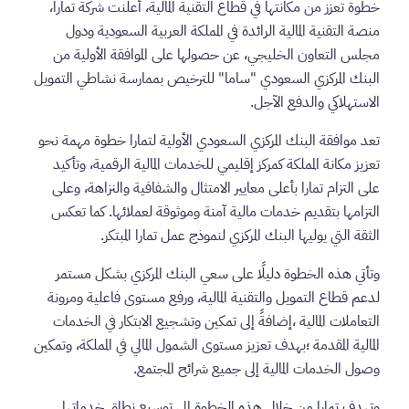
خطوة تعزز من مكانتها في قطاع التقنية المالية، أعلنت شركة تمارا،
منصة التقنية المالية الرائدة في المملكة العربية السعودية ودول
مجلس التعاون الخليجي، عن حصولها على الموافقة الأولية من
البنك المركزي السعودي "ساما" للترخيص بممارسة نشاطي التمويل
الاستهلاكي والدفع الآجل.
تعد موافقة البنك المركزي السعودي الأولية لتمارا خطوة مهمة نحو
تعزيز مكانة المملكة كمركز إقليمي للخدمات المالية الرقمية، وتأكيد
على التزام تمارا بأعلى معايير الامتثال والشفافية والنزاهة، وعلى
التزامها بتقديم خدمات مالية آمنة وموثوقة لعملائها. كما تعكس
الثقة التي يوليها البنك المركزي لنموذج عمل تمارا المبتكر.
وتأتي هذه الخطوة دليلًا على سعي البنك المركزي بشكل مستمر
لدعم قطاع التمويل والتقنية المالية، ورفع مستوى فاعلية ومرونة
التعاملات المالية ،إضافةً إلى تمكين وتشجيع الابتكار في الخدمات
المالية المقدمة ؛بهدف تعزيز مستوى الشمول المالي في المملكة، وتمكين
وصول الخدمات المالية إلى جميع شرائح المجتمع.
وتهدف تمارا من خلال هذه الخطوة إلى توسيع نطاق خدماتها