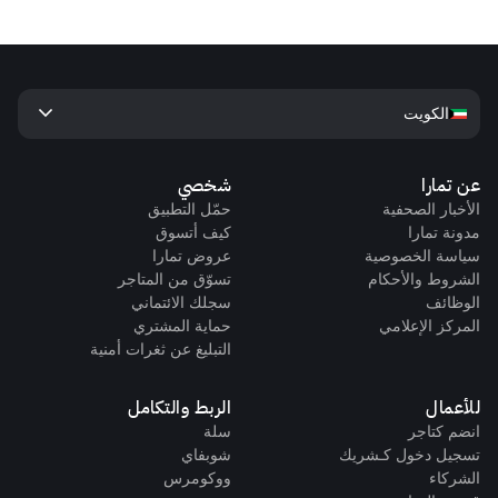
keyboard_arrow_down
الكويت
عن تمارا
شخصي
الأخبار الصحفية
حمّل التطبيق
مدونة تمارا
كيف أتسوق
سياسة الخصوصية
عروض تمارا
الشروط والأحكام
تسوّق من المتاجر
الوظائف
سجلك الائتماني
المركز الإعلامي
حماية المشتري
التبليغ عن ثغرات أمنية
للأعمال
الربط والتكامل
انضم كتاجر
سلة
تسجيل دخول كـشريك
شوبفاي
الشركاء
ووكومرس