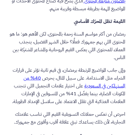
يفضّلون متابعة المحتوى
الذي يشرح فيه صُنّاع المحتوى الأحداث أو
المواضيع المهمة بطريقة مبسطة وقريبة منهم.
القيمة تظل المحرّك الأساسي
رمضان من أكثر مواسم السنة زحمة بالمحتوى، لكن الأهم هو: ما هو
المحتوى اللي يهم جمهورك فعلًا؟ خلال الشهر الفضيل، ينجذب
العملاء للمحتوى اللي يعكس القيم الروحانية والمشاعر المشتركة بين
الناس.
وإلى جانب المواضيع المرتبطة برمضان، في قيم ثانية تؤثر على قرارات
الشراء، مثل الاستدامة. على سبيل المثال، يحرص
40% من
المستهلكين في السعودية
على اختيار علامات التجميل اللي تتجنب
المكونات الضارة، بينما يفضّل 41% من المتسوقين في الإمارات
العلامات الغذائية التي تقلل الاعتماد على سلاسل الإمداد الطويلة.
احرص أن تعكس حملاتك التسويقية القيم اللي تناسب علامتك
التجارية، لأن ذلك يساعدك تبني علاقة أقرب وأقوى مع جمهورك.