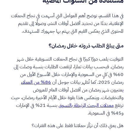
مستفادة من السنوات الماضية
في هذا القسم، نوضح أهم العوامل التي أسهمت في نجاح الحملات
الإعلانية، بدءًا من تحديد أفضل أوقات النشر، وصولًا إلى تقديم
المحتوى الذي يعكس القيم التي يهتم بها جمهورك المستهدف.
متى يبلغ الطلب ذروته خلال رمضان؟
التوقيت يلعب دورًا كبيرًا في نجاح الحملات التسويقية خلال شهر
رمضان. فبحسب بيانات تمارا، ارتفعت الطلبات بنسبة وصلت إلى
60% في كلٍ من السعودية والإمارات خلال الأسبوع الأول من
رمضان 2025. كما تُظهر بيانات جوجل أن
86% من العملاء
ي
عتبرون شهر رمضان من أفضل أوقات العام للعروض
والتخفيضات. وينعكس هذا بقوة خلال الأيام الأخيرة رمضان، حيث
ترتفع
معدلات البحث المرتبطة بالتسوق
بنسبة 21% في الإمارات
و45% في السعودية.
هل يعني ذلك أن نركّز حملاتنا فقط على هذه الفترات؟