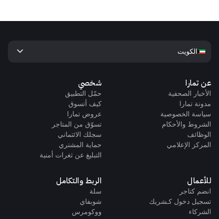
keyboard_arrow_down
الكويت
عن تمارا
شخصي
الأخبار الصحفية
حمّل التطبيق
مدونة تمارا
كيف أتسوق
سياسة الخصوصية
عروض تمارا
الشروط والأحكام
تسوّق من المتاجر
الوظائف
سجلك الائتماني
المركز الإعلامي
حماية المشتري
التبليغ عن ثغرات أمنية
للأعمال
الربط والتكامل
انضم كتاجر
سلة
تسجيل دخول كـشريك
شوبفاي
الشركاء
ووكومرس