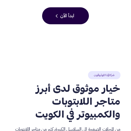
chevron_left
ابدأ الآن
شركاؤنا الموثوقون
خيار موثوق لدى أبرز
متاجر اللابتوبات
والكمبيوتر في الكويت
من المحلات الصغيرة إلى السلاسل الكبيرة، كثير من متاجر اللابتوبات