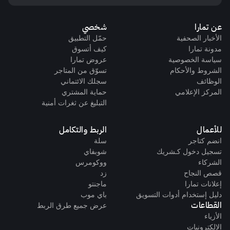
عن تمارا
شخصي
الأخبار الصحفية
حمّل التطبيق
مدونة تمارا
كيف أتسوق
سياسة الخصوصية
عروض تمارا
الشروط والأحكام
تسوّق من المتاجر
الوظائف
سجلك الائتماني
المركز الإعلامي
حماية المشتري
التبليغ عن ثغرات أمنية
للأعمال
الربط والتكامل
انضم كتاجر
سلة
تسجيل دخول كـشريك
شوبفاي
الشركاء
ووكومرس
قصص النجاح
زد
إعلانات تمارا
ماجنتو
دليل إستخدام أدوات التسويق
باي موب
القطاعات
عرض جميع طرق الربط
الأزياء
الإلكترونيات