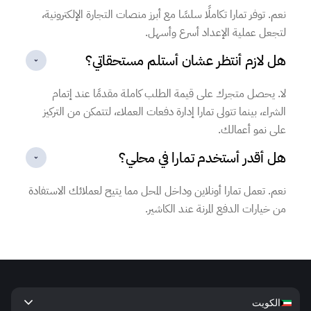
نعم. توفر تمارا تكاملًا سلسًا مع أبرز منصات التجارة الإلكترونية،
لتجعل عملية الإعداد أسرع وأسهل.
هل لازم أنتظر عشان أستلم مستحقاتي؟
لا. يحصل متجرك على قيمة الطلب كاملة مقدمًا عند إتمام
الشراء، بينما تتولى تمارا إدارة دفعات العملاء، لتتمكن من التركيز
على نمو أعمالك.
هل أقدر أستخدم تمارا في محلي؟
نعم. تعمل تمارا أونلاين وداخل المحل مما يتيح لعملائك الاستفادة
من خيارات الدفع المرنة عند الكاشير.
keyboard_arrow_down
الكويت