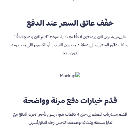
خفّف عائق السعر عند الدفع
خليهم يشترون الآن ويدفعون لاحقًا مع تمارا. نموذج "اشترِ الآن وادفع لاحقًا"
يخفف عائق السعر ويخلي عملائك يختارون اللابتوب أو الكمبيوتر اللي يحتاجونه
بدون تردد.
قدّم خيارات دفع مرنة وواضحة
قسّم مشتريات العملاء إلى حتى 4 دفعات بدون رسوم تأخير. تجربة الدفع مع
تمارا بسيطة وشفافة ومصممة لتجعل رحلة الدفع أسهل.