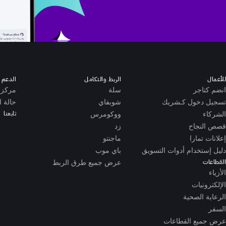
للأعمال
الربط والتكامل
الدعم ا
انضم كتاجر
سلة
مركز 
تسجيل دخول كـشريك
شوبفاي
حالة ا
تابعنا
الشركاء
ووكومرس
قصص النجاح
زد
إعلانات تمارا
ماجنتو
دليل إستخدام أدوات التسويق
باي موب
القطاعات
عرض جميع طرق الربط
الأزياء
الإلكترونيات
الرعاية الصحية
السفر
عرض جميع القطاعات