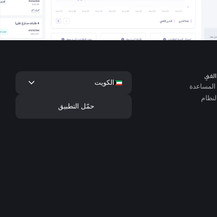
لفني
keyboard_arrow_down
الكويت
المساعدة
لنظام
حمّل التطبيق