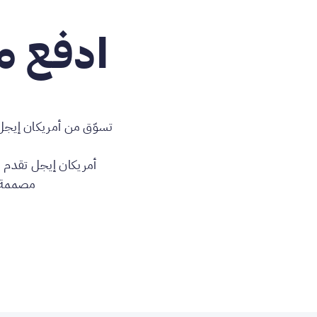
ادفع م
تسوّق من أمريكان إيجل 
أمريكان إيجل تقدم لك
مصممة ل