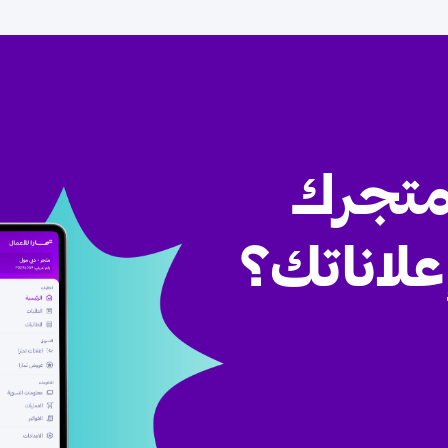
متجرك
علاناتك؟