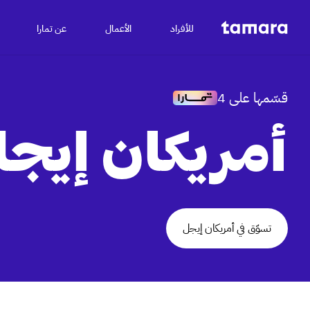
للأفراد
الأعمال
عن تمارا
قسّمها على 4
أمريكان إيج
تسوّق في أمريكان إيجل