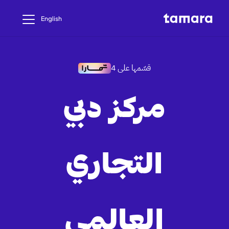
English
قسّمها على 4
مركز دبي
التجاري
العالمي