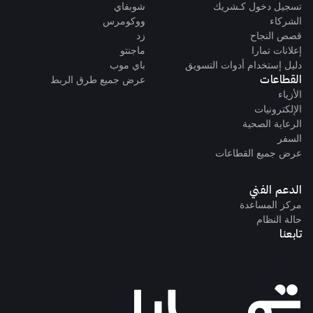
تسجيل دخول كـشريك
شوبفاي
الشركاء
ووكومرس
قصص النجاح
زد
إعلانات تمارا
ماجنتو
دليل إستخدام أدوات التسويق
باي موب
القطاعات
عرض جميع طرق الربط
الأزياء
الإلكترونيات
الرعاية الصحية
السفر
عرض جميع القطاعات
الدعم الفني
مركز المساعدة
حالة النظام
تابعنا