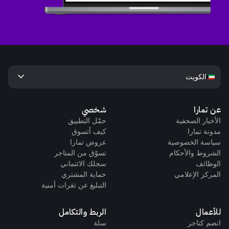
keyboard_arrow_down
الكويت
عن تمارا
شخصي
الأخبار الصحفية
حمّل التطبيق
مدونة تمارا
كيف أتسوق
سياسة الخصوصية
عروض تمارا
الشروط والأحكام
تسوّق من المتاجر
الوظائف
سجلك الائتماني
المركز الإعلامي
حماية المشتري
التبليغ عن ثغرات أمنية
للأعمال
الربط والتكامل
انضم كتاجر
سلة