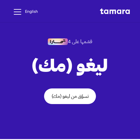
English
قسّمها على 4
ليغو (مك)
تسوّق من ليغو (مك)