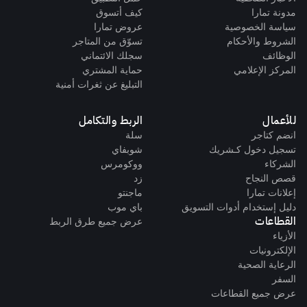
مدونة تمارا
كيف أتسوق
سياسة الخصوصية
عروض تمارا
الشروط والأحكام
تسوّق من المتاجر
الوظائف
سجلك الائتماني
المركز الإعلامي
حماية المشتري
التبليغ عن ثغرات أمنية
للأعمال
الربط والتكامل
انضم كتاجر
سلة
تسجيل دخول كـشريك
شوبفاي
الشركاء
ووكومرس
قصص النجاح
زد
إعلانات تمارا
ماجنتو
دليل إستخدام أدوات التسويق
باي موب
القطاعات
عرض جميع طرق الربط
الأزياء
الإلكترونيات
الرعاية الصحية
السفر
عرض جميع القطاعات