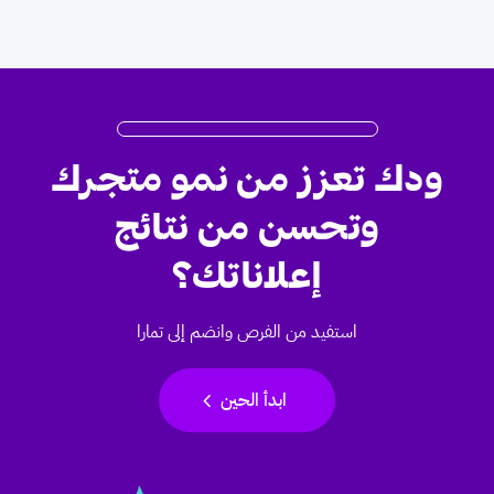
ودك تعزز من نمو متجرك
وتحسن من نتائج
إعلاناتك؟
استفيد من الفرص وانضم إلى تمارا
chevron_left
ابدأ الحين