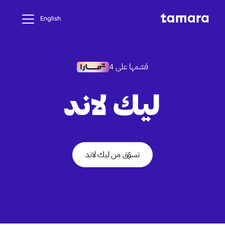
English
قسّمها على 4
ليك لاند
تسوّق من ليك لاند