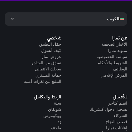
keyboard_arrow_down
الكويت
عن تمارا
شخصي
الأخبار الصحفية
حمّل التطبيق
مدونة تمارا
كيف أتسوق
سياسة الخصوصية
عروض تمارا
الشروط والأحكام
تسوّق من المتاجر
الوظائف
سجلك الائتماني
المركز الإعلامي
حماية المشتري
التبليغ عن ثغرات أمنية
للأعمال
الربط والتكامل
انضم كتاجر
سلة
تسجيل دخول كـشريك
شوبفاي
الشركاء
ووكومرس
قصص النجاح
زد
إعلانات تمارا
ماجنتو