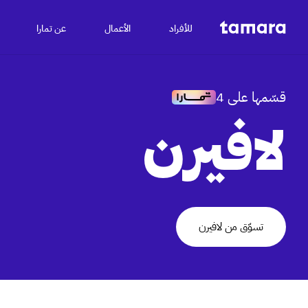
للأفراد
الأعمال
عن تمارا
قسّمها على 4
لافيرن
تسوّق من لافيرن