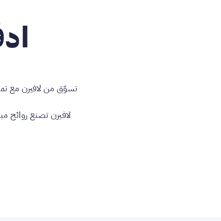
ادف
تسوّق من لافيرن مع تما
لافيرن تصنع روائح مب