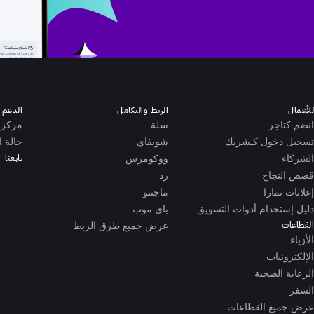
للأعمال
الربط والتكامل
الدعم ا
انضم كتاجر
سلة
مركز 
تسجيل دخول كـشريك
شوبفاي
حالة ا
تابعنا
الشركاء
ووكومرس
قصص النجاح
زد
إعلانات تمارا
ماجنتو
دليل إستخدام أدوات التسويق
باي موب
القطاعات
عرض جميع طرق الربط
الأزياء
الإلكترونيات
الرعاية الصحية
السفر
عرض جميع القطاعات