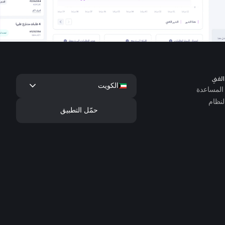
لفني
keyboard_arrow_down
الكويت
المساعدة
لنظام
حمّل التطبيق