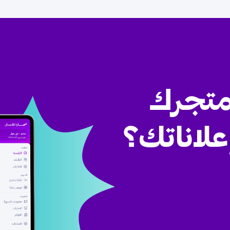
متجرك
علاناتك؟