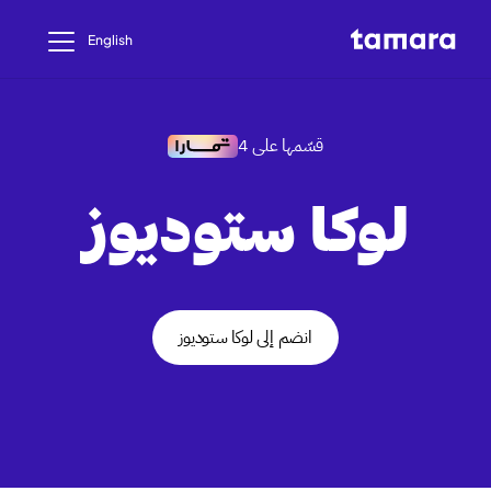
English
قسّمها على 4
لوكا ستوديوز
انضم إلى لوكا ستوديوز