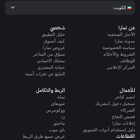
keyboard_arrow_down
الكويت
عن تمارا
شخصي
الأخبار الصحفية
حمّل التطبيق
مدونة تمارا
كيف أتسوق
سياسة الخصوصية
عروض تمارا
الشروط والأحكام
تسوّق من المتاجر
الوظائف
سجلك الائتماني
المركز الإعلامي
حماية المشتري
التبليغ عن ثغرات أمنية
للأعمال
الربط والتكامل
انضم كتاجر
سلة
تسجيل دخول كـشريك
شوبفاي
الشركاء
ووكومرس
قصص النجاح
زد
إعلانات تمارا
ماجنتو
دليل إستخدام أدوات التسويق
باي موب
القطاعات
عرض جميع طرق الربط