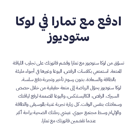
ادفع مع تمارا في لوكا
ستوديوز
تسوّق من لوكا ستوديوز مع تمارا وقسّم فاتورتك على تجارب اللياقة
الممتعة. استمتعي بكلاسات الرقص، اليوغا وغيرها في أجواء مليئة
بالطاقة والسعادة. بدون رسوم تأخير وتجربة دفع سلسة.
لوكا ستوديوز يحوّل الرياضة إلى متعة حقيقية من خلال حصص
السيرك، الرقص، الكاليسثنكس، واليوغا المصممة لرفع لياقتك
وسعادتك بنفس الوقت. كل زيارة تجربة غنية بالموسيقى والطاقة
والإلهام وسط مجتمع حيوي. عيشي رحلتك الصحية براحة أكبر
عندما تقسّمين فاتورتك مع تمارا.