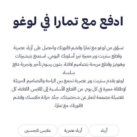
ادفع مع تمارا في لوغو
تسوّق من لوغو مع تمارا وقسّم فاتورتك واحصل على أزياء عصرية
وقطع ستريت وير مميزة تبرز أسلوبك اليومي. استمتع بتيشيرتات
وهوديز وقطع مريحة بتصاميم لافتة. بدون رسوم تأخير وتجربة دفع
سلسة.
لوغو يقدم ستريت وير عصرية تجمع بين الراحة والتصاميم الجريئة
لإطلالة مميزة في كل يوم. من القطع الأساسية إلى الملابس اللافتة، كل
تفصيلة مصممة لتعبّر عن شخصيتك. جدّد خزانة ملابسك وقسّم
فاتورتك مع تمارا.
أزياء
أزياء عصرية
ملابس للجنسين