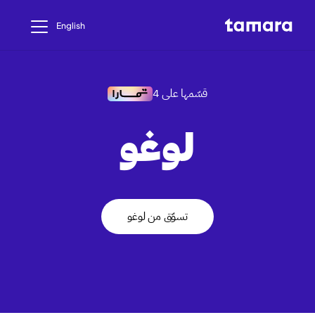
English
قسّمها على 4
لوغو
تسوّق من لوغو