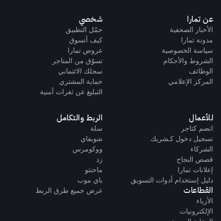
عن تمارا
شخصي
الأخبار الصحفية
حمّل التطبيق
مدونة تمارا
كيف أتسوق
سياسة الخصوصية
عروض تمارا
الشروط والأحكام
تسوّق من المتاجر
الوظائف
سجلك الائتماني
المركز الإعلامي
حماية المشتري
التبليغ عن ثغرات أمنية
للأعمال
الربط والتكامل
انضم كتاجر
سلة
تسجيل دخول كـشريك
شوبفاي
الشركاء
ووكومرس
قصص النجاح
زد
إعلانات تمارا
ماجنتو
دليل إستخدام أدوات التسويق
باي موب
القطاعات
عرض جميع طرق الربط
الأزياء
الإلكترونيات