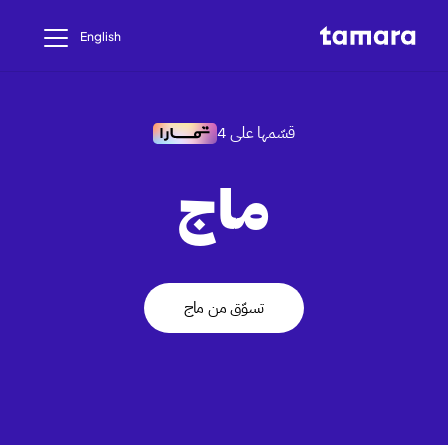
English
قسّمها على 4
ماج
تسوّق من ماج