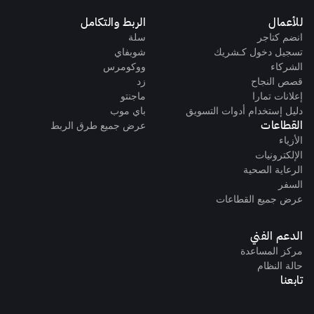
للأعمال
الربط والتكامل
انضم كتاجر
سلة
تسجيل دخول كـشريك
شوبفاي
الشركاء
ووكومرس
قصص النجاح
زد
إعلانات تمارا
ماجنتو
دليل إستخدام أدوات التسويق
باي موب
القطاعات
عرض جميع طرق الربط
الأزياء
الإلكترونيات
الرعاية الصحية
السفر
عرض جميع القطاعات
الدعم الفني
مركز المساعدة
حالة النظام
تابعنا