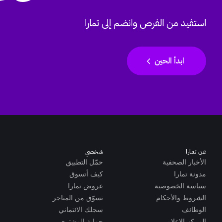
استفيد من الفرص وانضم إلى تمارا
chevron_left
ابدأ الحين
عن تمارا
شخصي
الأخبار الصحفية
حمّل التطبيق
مدونة تمارا
كيف أتسوق
سياسة الخصوصية
عروض تمارا
الشروط والأحكام
تسوّق من المتاجر
الوظائف
سجلك الائتماني
المركز الإعلامي
حماية المشتري