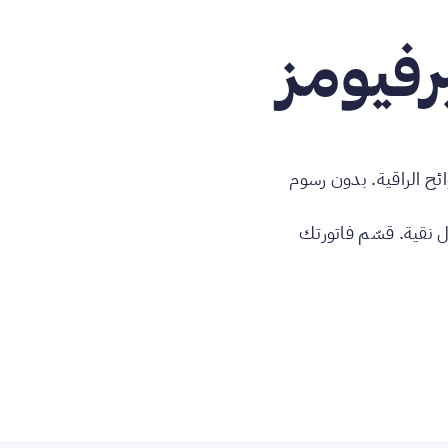
رفيومز
ئح الراقية. بدون رسوم
 نقية. قسّم فاتورتك