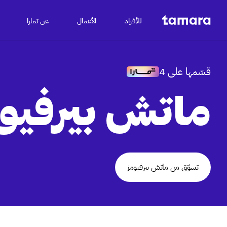
للأفراد
الأعمال
عن تمارا
قسّمها على 4
ماتش بيرفيو
تسوّق من ماتش بيرفيومز