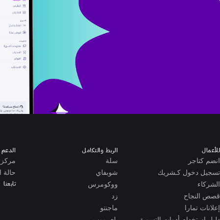
للأعمال
الربط والتكامل
الدعم ا
انضم كتاجر
سلة
مركز 
تسجيل دخول كـشريك
شوبفاي
حالة ا
تابعنا
الشركاء
ووكومرس
قصص النجاح
زد
إعلانات تمارا
ماجنتو
دليل إستخدام أدوات التسويق
باي موب