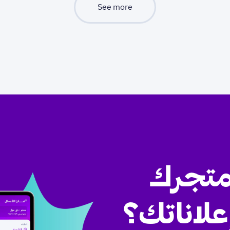
See more
متجرك
علاناتك؟