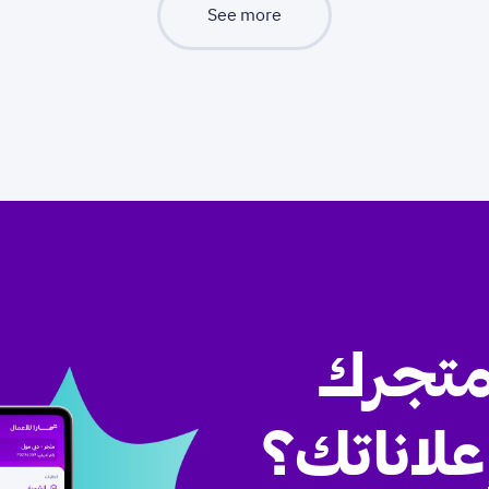
See more
متجرك
علاناتك؟