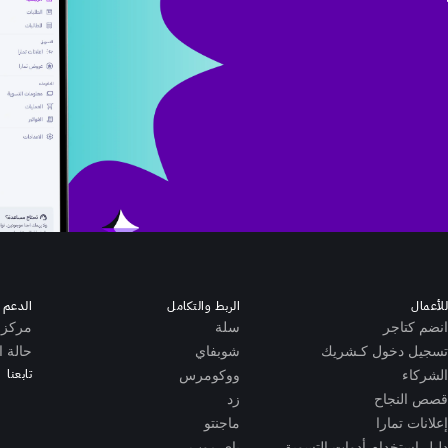
للأعمال
الربط والتكامل
الدعم ا
انضم كتاجر
سلة
مركز 
تسجيل دخول كـشريك
شوبفاي
حالة ا
تابعنا
الشركاء
ووكومرس
قصص النجاح
زد
إعلانات تمارا
ماجنتو
دليل إستخدام أدوات التسويق
باي موب