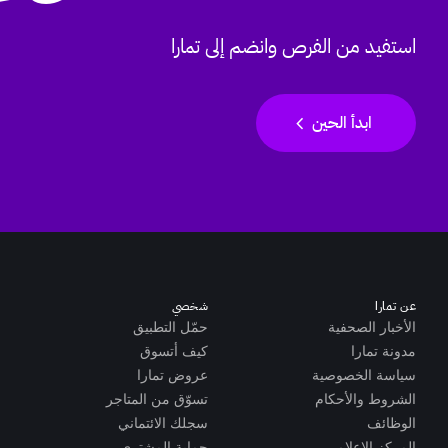
استفيد من الفرص وانضم إلى تمارا
chevron_left
ابدأ الحين
عن تمارا
شخصي
الأخبار الصحفية
حمّل التطبيق
مدونة تمارا
كيف أتسوق
سياسة الخصوصية
عروض تمارا
الشروط والأحكام
تسوّق من المتاجر
الوظائف
سجلك الائتماني
المركز الإعلامي
حماية المشتري