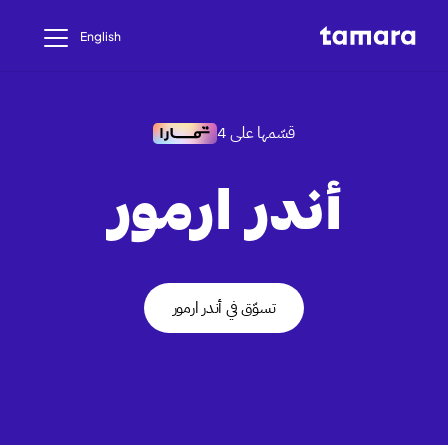
English
قسّمها على 4
أندر ارمور
تسوّق في أندر ارمور