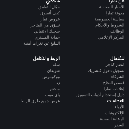
عن تمارا
شخصي
الأخبار الصحفية
حمّل التطبيق
مدونة تمارا
كيف أتسوق
سياسة الخصوصية
عروض تمارا
الشروط والأحكام
تسوّق من المتاجر
الوظائف
سجلك الائتماني
المركز الإعلامي
حماية المشتري
التبليغ عن ثغرات أمنية
للأعمال
الربط والتكامل
انضم كتاجر
سلة
تسجيل دخول كـشريك
شوبفاي
الشركاء
ووكومرس
قصص النجاح
زد
إعلانات تمارا
ماجنتو
دليل إستخدام أدوات التسويق
باي موب
القطاعات
عرض جميع طرق الربط
الأزياء
الإلكترونيات
الرعاية الصحية
السفر