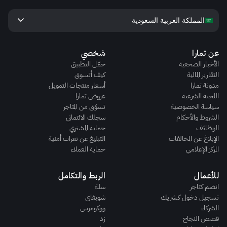
keyboard_arrow_down
المملكة العربية السعودية
عن تمارا
شخصي
الأخبار الصحفية
حمّل التطبيق
التقارير المالية
كيف أتسوق
مدونة تمارا
أسعار منتجات التمويل
اللجنة الشرعية
عروض تمارا
سياسة الخصوصية
تسوّق من المتاجر
الشروط والأحكام
سجلك الائتماني
الوظائف
حماية المشتري
الإبلاغ عن المخالفات
التبليغ عن ثغرات أمنية
المركز الإعلامي
حماية العملاء
للأعمال
الربط والتكامل
انضم كتاجر
سلة
تسجيل دخول كـشريك
شوبفاي
الشركاء
ووكومرس
قصص النجاح
زد