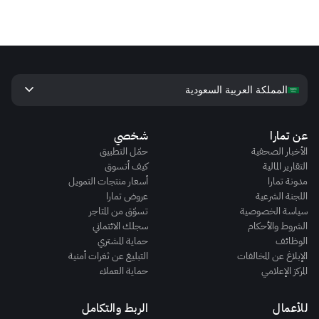
keyboard_arrow_down
المملكة العربية السعودية
عن تمارا
شخصي
الأخبار الصحفية
حمّل التطبيق
التقارير المالية
كيف أتسوق
مدونة تمارا
أسعار منتجات التمويل
اللجنة الشرعية
عروض تمارا
سياسة الخصوصية
تسوّق من المتاجر
الشروط والأحكام
سجلك الائتماني
الوظائف
حماية المشتري
الإبلاغ عن المخالفات
التبليغ عن ثغرات أمنية
المركز الإعلامي
حماية العملاء
للأعمال
الربط والتكامل