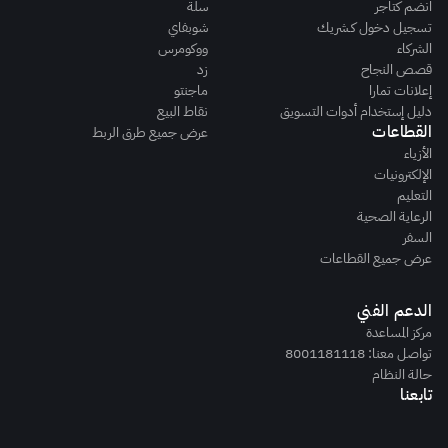
انضم كتاجر
سلة
تسجيل دخول كـشريك
شوبفاي
الشركاء
ووكومرس
قصص النجاح
زد
إعلانات تمارا
ماجنتو
دليل إستخدام أدوات التسويق
نقاط البيع
القطاعات
عرض جميع طرق الربط
الأزياء
الإلكترونيات
التعليم
الرعاية الصحية
السفر
عرض جميع القطاعات
الدعم الفني
مركز المساعدة
تواصل معنا: 8001181118
حالة النظام
تابعنا