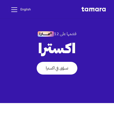
English
قسّمها على 12
اكسترا
تسوّق في اكسترا