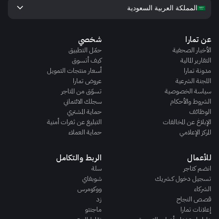
keyboard_arrow_down
المملكة العربية السعودية
عن تمارا
شخصي
الأخبار الصحفية
حمّل التطبيق
التقارير المالية
كيف أتسوق
مدونة تمارا
أسعار منتجات التمويل
اللجنة الشرعية
عروض تمارا
سياسة الخصوصية
تسوّق من المتاجر
الشروط والأحكام
سجلك الائتماني
الوظائف
حماية المشتري
الإبلاغ عن المخالفات
التبليغ عن ثغرات أمنية
المركز الإعلامي
حماية العملاء
للأعمال
الربط والتكامل
انضم كتاجر
سلة
تسجيل دخول كـشريك
شوبفاي
الشركاء
ووكومرس
قصص النجاح
زد
إعلانات تمارا
ماجنتو