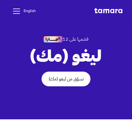
English
قسّمها على 12
ليغو (مك)
تسوّق من ليغو (مك)