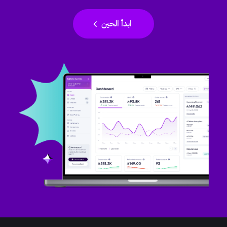
chevron_left
ابدأ الحين