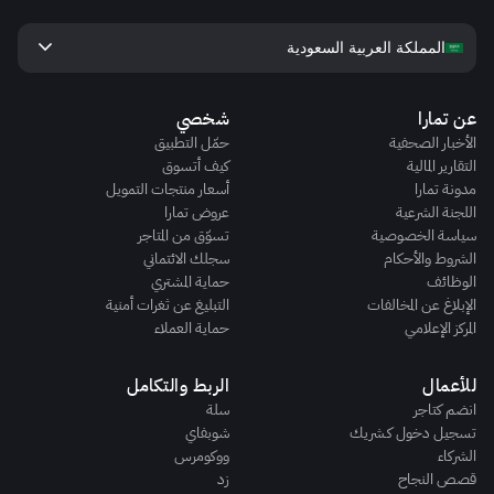
keyboard_arrow_down
المملكة العربية السعودية
عن تمارا
شخصي
الأخبار الصحفية
حمّل التطبيق
التقارير المالية
كيف أتسوق
مدونة تمارا
أسعار منتجات التمويل
اللجنة الشرعية
عروض تمارا
سياسة الخصوصية
تسوّق من المتاجر
الشروط والأحكام
سجلك الائتماني
الوظائف
حماية المشتري
الإبلاغ عن المخالفات
التبليغ عن ثغرات أمنية
المركز الإعلامي
حماية العملاء
للأعمال
الربط والتكامل
انضم كتاجر
سلة
تسجيل دخول كـشريك
شوبفاي
الشركاء
ووكومرس
قصص النجاح
زد