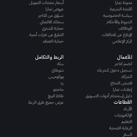
مدونة تمارا
أسعار منتجات التمويل
اللجنة الشرعية
عروض تمارا
سياسة الخصوصية
تسوّق من المتاجر
الشروط والأحكام
سجلك الائتماني
الوظائف
حماية المشتري
الإبلاغ عن المخالفات
التبليغ عن ثغرات أمنية
المركز الإعلامي
حماية العملاء
للأعمال
الربط والتكامل
انضم كتاجر
سلة
تسجيل دخول كـشريك
شوبفاي
الشركاء
ووكومرس
قصص النجاح
زد
إعلانات تمارا
ماجنتو
دليل إستخدام أدوات التسويق
نقاط البيع
القطاعات
عرض جميع طرق الربط
الأزياء
الإلكترونيات
التعليم
الرعاية الصحية
السفر