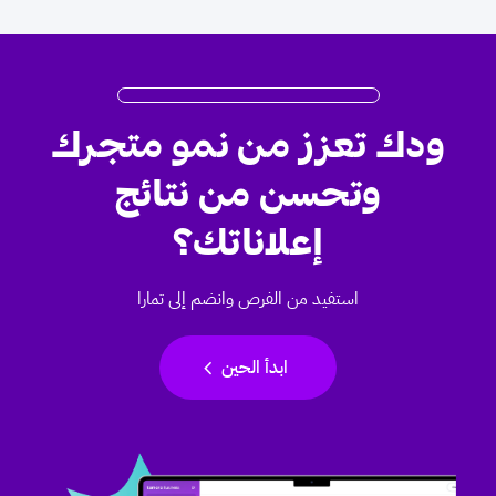
ودك تعزز من نمو متجرك
وتحسن من نتائج
إعلاناتك؟
استفيد من الفرص وانضم إلى تمارا
chevron_left
ابدأ الحين