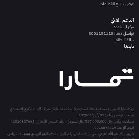
عرض جميع القطاعات
الدعم الفني
مركز المساعدة
تواصل معنا: 8001181118
حالة النظام
تابعنا
شركة تمارا للتمويل (مساهمة مقفلة سعودية). خاضعة لرقابة وإشراف البنك المركزي السعودي
بموجب ترخيص رقم: 95/أش/202502.
مساهمة برأس مال 515,000,000 ريال سعودي | رقم السجل التجاري: 1010627663 |
الرقم الموحد: 7016874419.
طريق الملك عبدالله الفرعي، حي الملك سلمان، رقم المبنى 2907، الرمز البريدي 12444، الرياض،