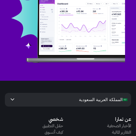
keyboard_arrow_down
المملكة العربية السعودية
عن تمارا
شخصي
الأخبار الصحفية
حمّل التطبيق
التقارير المالية
كيف أتسوق