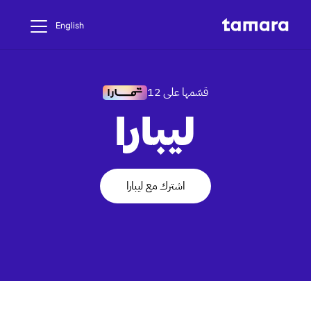
English
قسّمها على 12
ليبارا
اشترك مع ليبارا