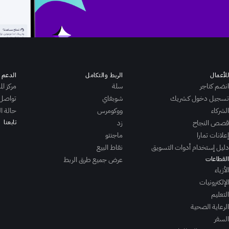
للأعمال
الربط والتكامل
الدعم ا
انضم كتاجر
سلة
مركز ال
تسجيل دخول كـشريك
شوبفاي
تواصل معنا:
الشركاء
ووكومرس
حالة ا
قصص النجاح
زد
تابعنا
إعلانات تمارا
ماجنتو
دليل إستخدام أدوات التسويق
نقاط البيع
القطاعات
عرض جميع طرق الربط
الأزياء
الإلكترونيات
التعليم
الرعاية الصحية
السفر