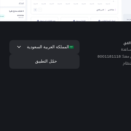
لفني
keyboard_arrow_down
المملكة العربية السعودية
مساعدة
 8001181118
حمّل التطبيق
لنظام