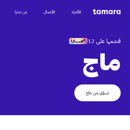
للأفراد
للأعمال
عن تمارا
قسّمها على 12
ماج
تسوّق من ماج