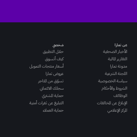
عن تمارا
شخصي
الأخبار الصحفية
حمّل التطبيق
التقارير المالية
كيف أتسوق
مدونة تمارا
أسعار منتجات التمويل
اللجنة الشرعية
عروض تمارا
سياسة الخصوصية
تسوّق من المتاجر
الشروط والأحكام
سجلك الائتماني
الوظائف
حماية المشتري
الإبلاغ عن المخالفات
التبليغ عن ثغرات أمنية
المركز الإعلامي
حماية العملاء