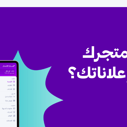
متجرك
علاناتك؟