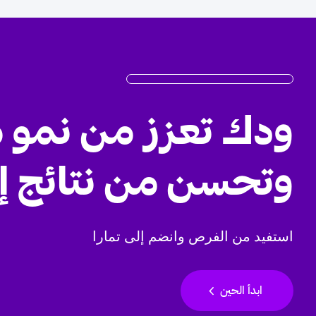
ودك تعزز من نمو 
وتحسن من نتائج إ
استفيد من الفرص وانضم إلى تمارا
chevron_left
ابدأ الحين