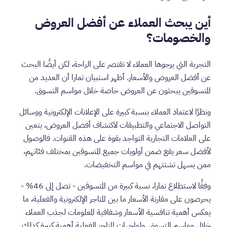
أين يبحث العملاء عن أفضل العروض
والخصومات؟
التجربة التي يرجوها العملاء لا تقتصر على الراحة، لكن أيضًا البحث
عن أفضل العروض والأسعار. أظهر استبيان تمارا أن العديد من
المتسوقين يبحثون عن العروض خاصة خلال مواسم التسوق.
ونظرًا لاعتماد العملاء بنسبة كبيرة على الإعلانات الإلكترونية ووسائل
التواصل الاجتماعي والتطبيقات لاكتشاف أفضل العروض، يتعين
على العلامات التجارية التواجد بقوة على هذه القنوات. فالوصول
لأفضل سعر يقع ضمن أولويات جميع المتسوقين بمختلف فئاتهم،
ممن يسهل تشتتهم في مواسم التخفيضات.
وفقًا لاستطلاع تمارا، نسبة كبيرة من المتسوقين - تصل إلى 46% -
يحرصون على مقارنة الأسعار ما بين المتاجر الإلكترونية والفعلية، ما
يعكس أهمية تنافسية الأسعار وشفافية المعلومات لجذب العملاء
خلال مواسم التسوق. ولواجهات المتاجر الفعلية أهمية كبيرة كذلك