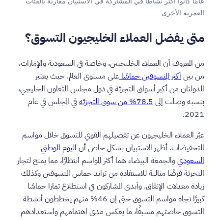
عامًا كانوا أكثر نشاطًا في المشاركة في الاستبيان مقارنة بالفئات
العمرية الأخرى.
متى يفضل العملاء الخليجيون التسوق؟
من المعروف أن العملاء الخليجيين، وخاصة في السعودية والإمارات،
من بين
أكثر المتسوقين حماسًا
على مستوى العالم. حيث يعتبر
الدولتان من أكبر أسواق التجزئة في دول مجلس التعاون الخليجي،
بنسبة وصلت إلى
78.5% من سوق التجزئة
في المجلس في عام
2021.
عبّر العملاء الخليجيون عن تفضيلهم القوي للتسوق خلال مواسم
التخفيضات. أظهر الاستبيان بشكل خاص أن
اليوم الوطني
السعودي
والجمعة البيضاء هما أكثر المواسم انتظارًا، مما يمنح لتجار
التجزئة فرصًا مثالية للاستفادة من تزايد حماس المتسوقين وكذلك
زيادة معدلات الإنفاق. وأبدى المشاركون في استطلاع تمارا حماسًا
كبيرًا تجاه مواسم التسوق حتى إن 46% منهم يخططون أنشطة
التسوق خاصتهم مسبقًا، ما يعكس مدى اهتمامهم واستعدادهم