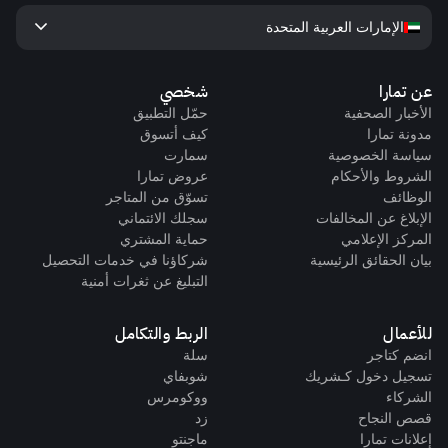
keyboard_arrow_down
الإمارات العربية المتحدة
عن تمارا
شخصي
الأخبار الصحفية
حمّل التطبيق
مدونة تمارا
كيف أتسوق
سياسة الخصوصية
سمارت
الشروط والأحكام
عروض تمارا
الوظائف
تسوّق من المتاجر
الإبلاغ عن المخالفات
سجلك الائتماني
المركز الإعلامي
حماية المشتري
بيان الحقائق الرئيسية
شركاؤنا في خدمات التحصيل
التبليغ عن ثغرات أمنية
للأعمال
الربط والتكامل
انضم كتاجر
سلة
تسجيل دخول كـشريك
شوبفاي
الشركاء
ووكومرس
قصص النجاح
زد
إعلانات تمارا
ماجنتو