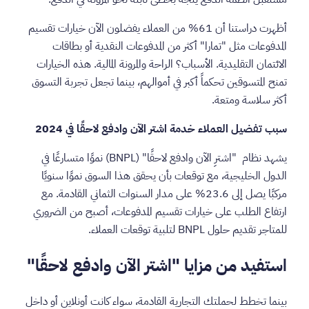
أظهرت دراستنا أن 61% من العملاء يفضلون الآن خيارات تقسيم
المدفوعات مثل "تمارا" أكثر من المدفوعات النقدية أو بطاقات
الائتمان التقليدية. الأسباب؟ الراحة والمرونة المالية. هذه الخيارات
تمنح المتسوقين تحكماً أكبر في أموالهم، بينما تجعل تجربة التسوق
أكثر سلاسة ومتعة.
سبب تفضيل العملاء خدمة اشتر الآن وادفع لاحقًا في 2024
يشهد نظام "اشترِ الآن وادفع لاحقًا" (BNPL) نموًا متسارعًا في
الدول الخليجية، مع توقعات بأن يحقق هذا السوق نموًا سنويًا
مركبًا يصل إلى 23.6% على مدار السنوات الثماني القادمة. مع
ارتفاع الطلب على خيارات تقسيم المدفوعات، أصبح من الضروري
للمتاجر تقديم حلول BNPL لتلبية توقعات العملاء.
استفيد من مزايا "اشتر الآن وادفع لاحقًا"
بينما تخطط لحملتك التجارية القادمة، سواء كانت أونلاين أو داخل