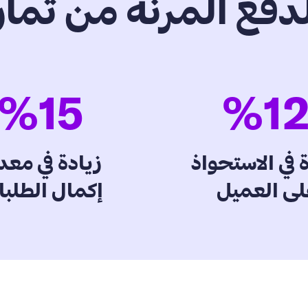
دفع المرنة من تمار
%
15
%
1
 في الاستحواذ
زيادة في مع
لى العميل
إكمال الطلب