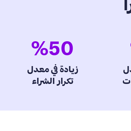
ا
%
50
دل
زيادة في معدل
ات
تكرار الشراء