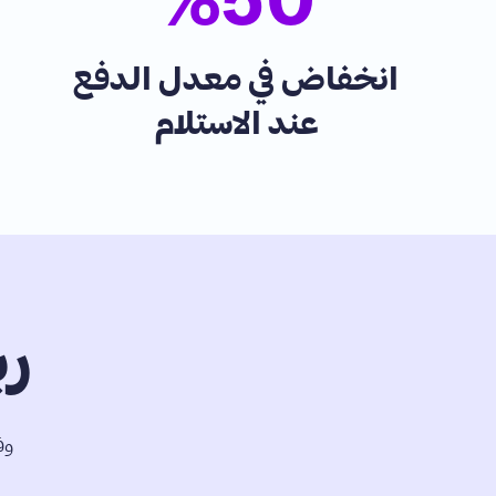
%
50
انخفاض في معدل الدفع
عند الاستلام
ر
وف