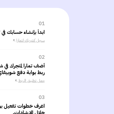
01
ابدأ بإنشاء حسابك في ت
سجل كشريك لتمارا
02
أضف تمارا لمتجرك في 
ربط بوابة دفع شوبيفاي
حمل تطبيق الربط
03
اعرف خطوات تفعيل بوا
خلال الإرشادات.