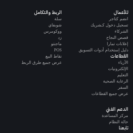
للأعمال
الربط والتكامل
انضم كتاجر
سلة
تسجيل دخول كـشريك
شوبفاي
الشركاء
ووكومرس
قصص النجاح
زد
إعلانات تمارا
ماجنتو
دليل إستخدام أدوات التسويق
POS
القطاعات
نقاط البيع
الأزياء
عرض جميع طرق الربط
الإلكترونيات
التعليم
الرعاية الصحية
السفر
عرض جميع القطاعات
الدعم الفني
مركز المساعدة
حالة النظام
تابعنا