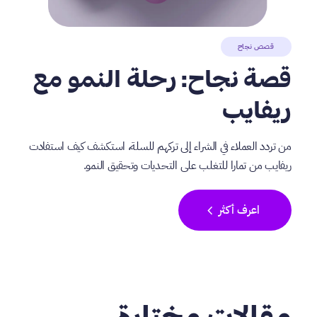
قصص نجاح
قصة نجاح: رحلة النمو مع
ريفايب
من تردد العملاء في الشراء إلى تركهم للسلة، استكشف كيف استفادت
ريفايب من تمارا للتغلب على التحديات وتحقيق النمو.
chevron_left
اعرف أكثر
مقالات مختارة