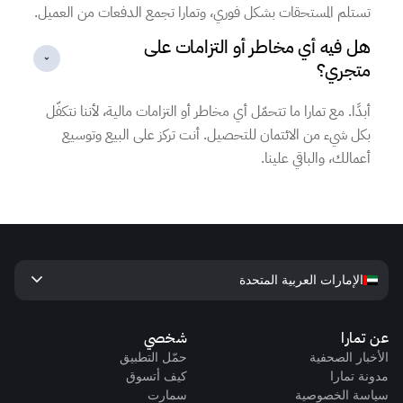
تستلم المستحقات بشكل فوري، وتمارا تجمع الدفعات من العميل.
هل فيه أي مخاطر أو التزامات على
متجري؟
أبدًا. مع تمارا ما تتحمّل أي مخاطر أو التزامات مالية، لأننا نتكفّل
بكل شيء من الائتمان للتحصيل. أنت تركز على البيع وتوسيع
أعمالك، والباقي علينا.
keyboard_arrow_down
الإمارات العربية المتحدة
عن تمارا
شخصي
الأخبار الصحفية
حمّل التطبيق
مدونة تمارا
كيف أتسوق
سياسة الخصوصية
سمارت