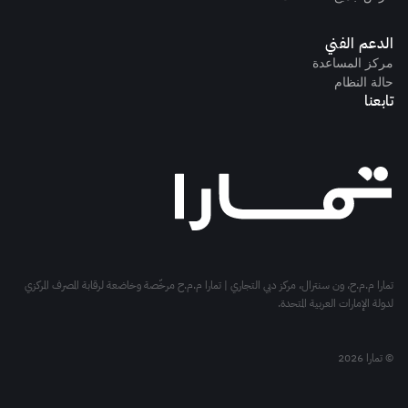
الدعم الفني
مركز المساعدة
حالة النظام
تابعنا
تمارا م.م.ح، ون سنترال، مركز دبي التجاري | تمارا م.م.ح مرخّصة وخاضعة لرقابة المصرف المركزي
لدولة الإمارات العربية المتحدة.
© تمارا 2026