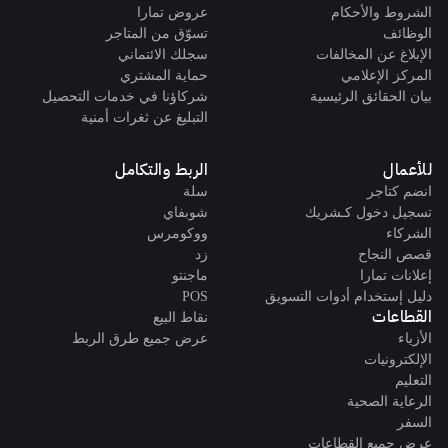
الشروط والأحكام
عروض تمارا
الوظائف
تسوّق من المتاجر
الإبلاغ عن المخالفات
سجلك الائتماني
المركز الإعلامي
حماية المشتري
بيان الحقائق الرئيسية
شركاؤنا في خدمات التحصيل
التبليغ عن ثغرات أمنية
للأعمال
الربط والتكامل
انضم كتاجر
سلة
تسجيل دخول كـشريك
شوبفاي
الشركاء
ووكومرس
قصص النجاح
زد
إعلانات تمارا
ماجنتو
دليل إستخدام أدوات التسويق
POS
القطاعات
نقاط البيع
الأزياء
عرض جميع طرق الربط
الإلكترونيات
التعليم
الرعاية الصحية
السفر
عرض جميع القطاعات