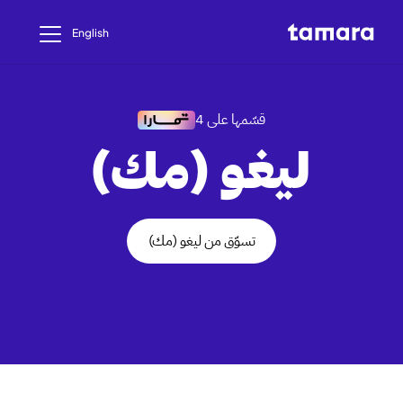
English
قسّمها على 4
ليغو (مك)
تسوّق من ليغو (مك)