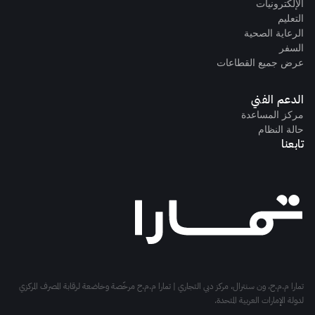
الإلكترونيات
التعليم
الرعاية الصحية
السفر
عرض جميع القطاعات
الدعم الفني
مركز المساعدة
حالة النظام
تابعنا
تمارا م.م.ح، ون سنترال، مركز دبي التجاري | تمارا م.م.ح مرخّصة وخاضعة لرقابة المصرف المركزي
لدولة الإمارات العربية المتحدة.