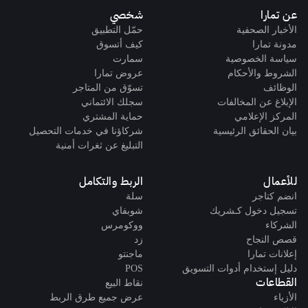
عن تمارا
شخصي
الأخبار الصحفية
حمّل التطبيق
مدونة تمارا
كيف أتسوق
سياسة الخصوصية
سمارت
الشروط والأحكام
عروض تمارا
الوظائف
تسوّق من المتاجر
الإبلاغ عن المخالفات
سجلك الائتماني
المركز الإعلامي
حماية المشتري
بيان الحقائق الرئيسية
شركاؤنا في خدمات التحصيل
التبليغ عن ثغرات أمنية
للأعمال
الربط والتكامل
انضم كتاجر
سلة
تسجيل دخول كـشريك
شوبفاي
الشركاء
ووكومرس
قصص النجاح
زد
إعلانات تمارا
ماجنتو
دليل إستخدام أدوات التسويق
POS
القطاعات
نقاط البيع
الأزياء
عرض جميع طرق الربط