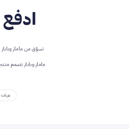
ادفع م
تسوّق من ماماز وباباز 
ماماز وباباز تصمم منتج
عربات ا