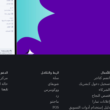
للأعمال
الربط والتكامل
الدعم ا
انضم كتاجر
سلة
مركز 
تسجيل دخول كـشريك
شوبفاي
حالة ا
تابعنا
الشركاء
ووكومرس
قصص النجاح
زد
إعلانات تمارا
ماجنتو
دليل إستخدام أدوات التسويق
POS