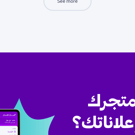
See more
متجرك
علاناتك؟