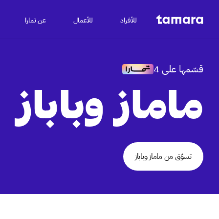
للأفراد
للأعمال
عن تمارا
قسّمها على 4
ماماز وباباز
تسوّق من ماماز وباباز