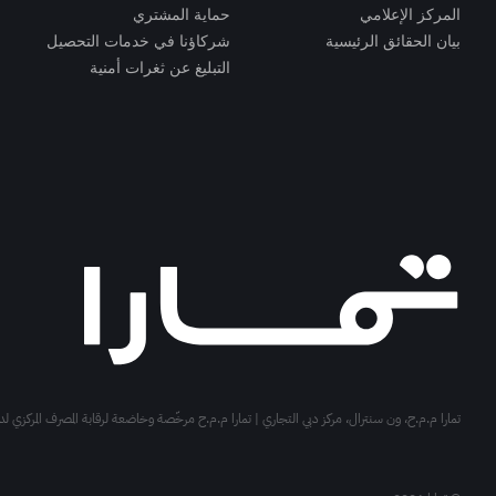
المركز الإعلامي
حماية المشتري
بيان الحقائق الرئيسية
شركاؤنا في خدمات التحصيل
التبليغ عن ثغرات أمنية
تمارا م.م.ح، ون سنترال، مركز دبي التجاري | تمارا م.م.ح مرخّصة وخاضعة لرقابة المصرف المركزي لدول