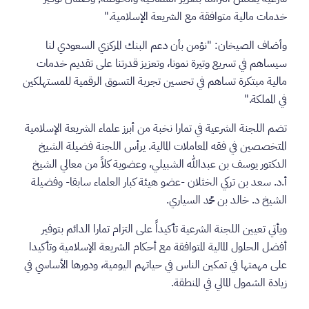
خدمات مالية متوافقة مع الشريعة الإسلامية."
وأضاف الصيخان: "نؤمن بأن دعم البنك المركزي السعودي لنا
سيساهم في تسريع وتيرة نمونا، وتعزيز قدرتنا على تقديم خدمات
مالية مبتكرة تساهم في تحسين تجربة التسوق الرقمية للمستهلكين
في المملكة."
تضم اللجنة الشرعية في تمارا نخبة من أبرز علماء الشريعة الإسلامية
المتخصصين في فقه المعاملات المالية. يرأس اللجنة فضيلة الشيخ
الدكتور يوسف بن عبدالله الشبيلي، وعضوية كلاً من معالي الشيخ
أ.د. سعد بن تركي الخثلان -عضو هيئة كبار العلماء سابقا- وفضيلة
الشيخ د. خالد بن محمد السياري.
ويأتي تعيين اللجنة الشرعية تأكيداً على التزام تمارا الدائم بتوفير
أفضل الحلول المالية المتوافقة مع أحكام الشريعة الإسلامية وتأكيدا
على مهمتها في تمكين الناس في حياتهم اليومية، ودورها الأساسي في
زيادة الشمول المالي في المنطقة.