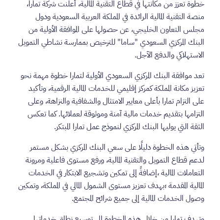
خطوة تعزز من مكانتها في قطاع التقنية المالية، أعلنت شركة تمارا،
منصة التقنية المالية الرائدة في المملكة العربية السعودية ودول
مجلس التعاون الخليجي، عن حصولها على الموافقة الأولية من
البنك المركزي السعودي "ساما" للترخيص بممارسة نشاطي التمويل
الاستهلاكي والدفع الآجل.
تعد موافقة البنك المركزي السعودي الأولية لتمارا خطوة مهمة نحو
تعزيز مكانة المملكة كمركز إقليمي للخدمات المالية الرقمية، وتأكيد
على التزام تمارا بأعلى معايير الامتثال والشفافية والنزاهة، وعلى
التزامها بتقديم خدمات مالية آمنة وموثوقة لعملائها. كما تعكس
الثقة التي يوليها البنك المركزي لنموذج عمل تمارا المبتكر.
وتأتي هذه الخطوة دليلًا على سعي البنك المركزي بشكل مستمر
لدعم قطاع التمويل والتقنية المالية، ورفع مستوى فاعلية ومرونة
التعاملات المالية ،إضافةً إلى تمكين وتشجيع الابتكار في الخدمات
المالية المقدمة ؛بهدف تعزيز مستوى الشمول المالي في المملكة، وتمكين
وصول الخدمات المالية إلى جميع شرائح المجتمع.
وتهدف تمارا من خلال هذه الخطوة إلى توسيع نطاق خدماتها