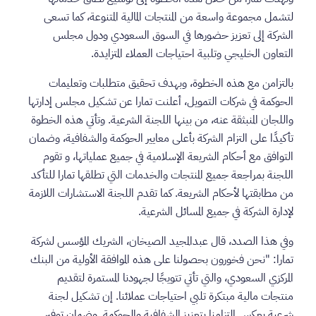
لتشمل مجموعة واسعة من المنتجات المالية المتنوعة، كما تسعى
الشركة إلى تعزيز حضورها في السوق السعودي ودول مجلس
التعاون الخليجي وتلبية احتياجات العملاء المتزايدة.
بالتزامن مع هذه الخطوة، وبهدف تحقيق متطلبات وتعليمات
الحوكمة في شركات التمويل، أعلنت تمارا عن تشكيل مجلس إدارتها
واللجان المنبثقة عنه، من بينها اللجنة الشرعية. وتأتي هذه الخطوة
تأكيدًا على التزام الشركة بأعلى معايير الحوكمة والشفافية، وضمان
التوافق مع أحكام الشريعة الإسلامية في جميع عملياتها، و تقوم
اللجنة بمراجعة جميع المنتجات والخدمات التي تطلقها تمارا للتأكد
من مطابقتها لأحكام الشريعة. كما تقدم اللجنة الاستشارات اللازمة
لإدارة الشركة في جميع المسائل الشرعية.
وفي هذا الصدد، قال عبدالمجيد الصيخان، الشريك المؤسس لشركة
تمارا: "نحن فخورون بحصولنا على هذه الموافقة الأولية من البنك
المركزي السعودي، والتي تأتي تتويجًا لجهودنا المستمرة لتقديم
منتجات مالية مبتكرة تلبي احتياجات عملائنا. إن تشكيل لجنة
شرعية يعكس التزامنا بتعزيز الشفافية والحوكمة, وضمان توفير