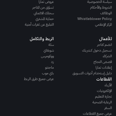
اسة الخصوصية
عروض تمارا
شروط والأحكام
تسوّق من المتاجر
وظائف
سجلك الائتماني
Whistleblower Poli
حماية المشتري
ركز الإعلامي
التبليغ عن ثغرات أمنية
أعمال
الربط والتكامل
ضم كتاجر
سلة
جيل دخول كـشريك
شوبفاي
شركاء
ووكومرس
ص النجاح
زد
انات تمارا
ماجنتو
يل إستخدام أدوات التسويق
باي موب
قطاعات
عرض جميع طرق الربط
زياء
لكترونيات
ارة التعليم
رعاية الصحية
سفر
ض جميع القطاعات