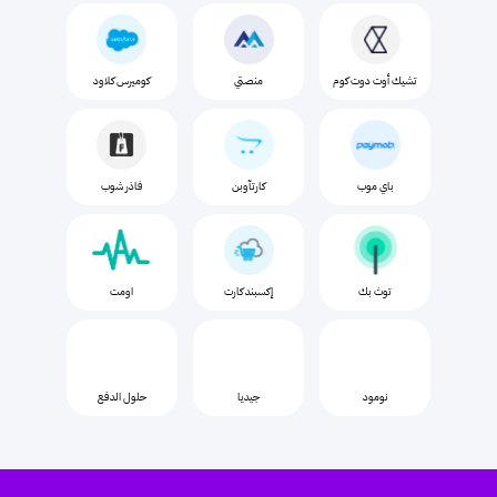
تشيك أوت دوت کوم
منصتي
کومیرس کلاود
باي موب
کارتآوبن
فاذر شوب
توث بك
إکسبند كارت
اومت
نومود
جيديا
حلول الدفع