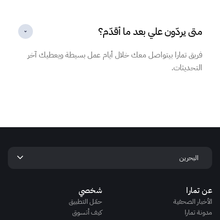
متى يردّون علي بعد ما أقدّم؟
فريق تمارا بيتواصل معك خلال أيام عمل بسيطة ويعطيك آخر
التحديثات.
keyboard_arrow_down
البحرين
 تمارا
شخصي
أخبار الصحفية
حمّل التطبيق
ونة تمارا
كيف أتسوق