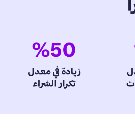
ا
%
50
دل
زيادة في معدل
ات
تكرار الشراء