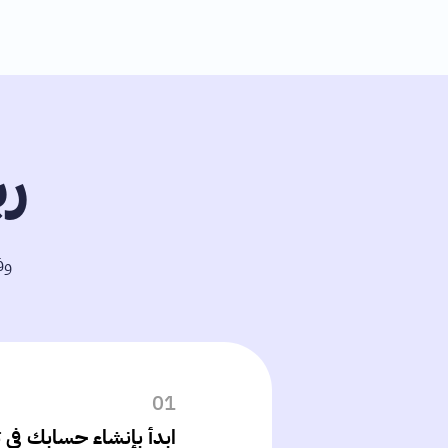
ر
وف
01
ابدأ بإنشاء حسابك في ت