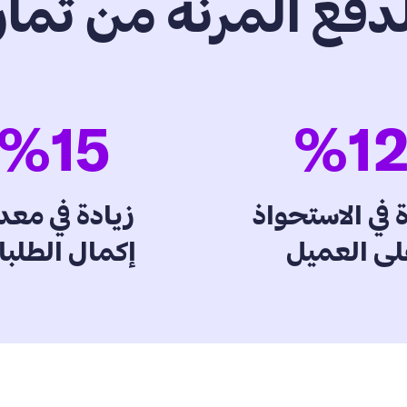
دفع المرنة من تمار
%
15
%
1
 في الاستحواذ
زيادة في مع
لى العميل
إكمال الطلب