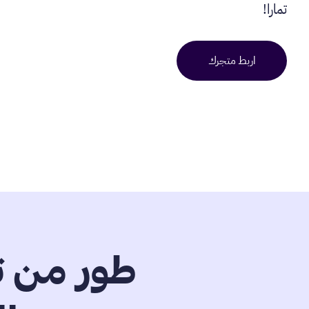
تمارا!
اربط متجرك
طور من ت