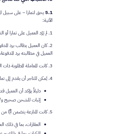
5.1
يحق لتمارا – على سبيل المث
الآتية:
1. لم يَرُد العميل على تمارا أو التاجر (حسبما يكون الحال) في الوقت المناسب، أو لم يزود تمارا بالأدلة التي تطلبها لاتخاذ قرارها.
2. كان العميل يطالب برد المد
العميل في مطالبته برد المدفوعا
3. كانت المعاملة المطلوبة ذات الصلة غير مصرح بها من قبل تمارا.
4. يُمكن للتاجر أن يقدم إلى تمارا أي من الآتي:
دليلاً يؤكد أن العميل قد 
إثبات للشحن صحيح و/أو 
5. كانت المنازعة يتضمن أيًّا من الأصناف أو المعاملات التالية:
العقارات، بما في ذلك الع
المركبات، بما في ذلك – ع