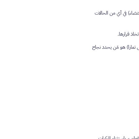
قتضاء) في أي من الحالات
 تمارا) هو مَن يحدد نجاح
ارب، باستثناء المركبات