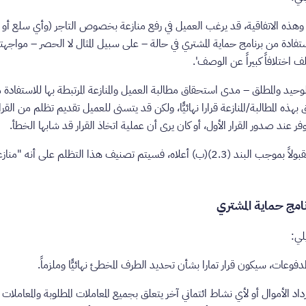
ل وهذه الاتفاقية، قد يرغب العميل في رفع منازعة بخصوص التاجر (وأي سلع أ
لاستفادة من برنامج حماية المشتري في حالة – على سبيل المثال لا الحصر – مواج
اختلافاً كبيراً عن الوصف'.
لوحيد والمطلق – مدى استحقاق مطالبة العميل والمنازعة المرتبطة بها للاستفادة 
لق بهذه المطالبة/المنازعة قرارا نهائيًّا، ولكن قد يتسنى للعميل تقديم تظلم من القرار
ر عند صدور القرار الأول، أو كان يرى أن عملية اتخاذ القرار قد شابها الخطأ.
3. في حالة رفع العميل تظلماً مقبولاً بموجب البند (2.3)(‏‌ب) أعلاه، فسيتم تصنيف هذا ال
لي:
رداد الأموال أو لأي نشاط ائتماني آخر يتعلق بجميع المعاملات المطلوبة والمعاملات 