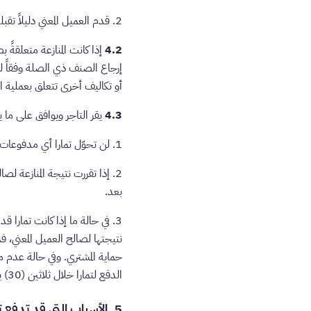
2. قدم العميل المعني دليلاً تقبله تمارا − وفق تقديرها الوحيد والمطلق − يفيد بموافقته على تسوية بديلة مقدمة من التاجر.
4.2
إذا كانت المنازعة متعلقةً 
إرجاع الصنف ذي الصلة وفقاً ل
أو تكاليف أخرى تتعلق بعملية ا
4.3
يقر التاجر ويوافق على ما ي
1. لن تحوّل تمارا أي مدفوعات إلى التاجر بخصوص أي منازعة بموجب برنامج حماية المشتري تقررت نتيجتها لصالح العميل المعني.
2. إذا تقررت نتيجة المنازعة ل
بعد.
3. في حالة ما إذا كانت تمار
الدفع لتمارا خلال ثلاثين (30) يوم من استلام أي فاتورة من هذا القبيل.
5. الأسباب التي قد تدفع تمارا إلى رفض المنازعة بموجب برنامج حماية المشتري