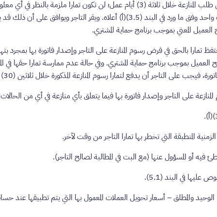
في حالة عدم رد التاجر على طلب المنازعة خلال ثلاثة (3) أيام عمل؛ لن تكون تمارا ملزم
ويحق لها اتخاذ القرار من جانب واحد وفق ما ورد في البند (3.5)(أ) أعلاه. ويقر التاجر ويو
 العميل المعني بموجب برنامج حماية المشتري.
عاة البند (‏3.8)، تحتفظ تمارا بالحق في فرض رسوم المنازعة على التاجر وإصدار فاتورة بها بمجر
ب على التاجر أن يدفع لتمارا رسوم المنازعة المذكورة خلال ثلاثين (30) يوماً من استلامه أي فاتورة.
منازعة على التاجر وإصدار فاتورة بها فيما يتعلق بأي منازعة في أي من الحالات ا
الوحيد والمطلق – أسعار تحويل العملات المعمول بها التي يتم تطبيقها عند حسا