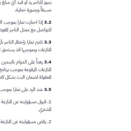
يجوز للتاجر رد أو قيد أي مبلغ
مسبقاً وبصورة خطية.
3.2
للتواصل مع ممثل التاجر المفوض
3.3
تلتزم تمارا بإخطار التاجر
المنازعات وبموجبها قد يستحق ا
3.4
المعقولة لضمان البت بشكل كامل ونهائي في المنازعة 
3.5
عند الرد على تمارا بموجب البند (‏3.4)، يجب على
1. قبول مسؤوليته عن المنازعة 
المشتري.
2. رفض مسؤوليته عن المنازعة ذات الصلة وتقديم ما يكفي من الأدلة الداعمة لذلك لتمارا.