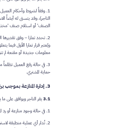
1. وفقاً لشروط وأحكام العمي
التاجر)، وقد يتسنى له أيضاً ا
الصنف' أو استلام صنف 'مختلف 
2. تحدد تمارا – وفق تقديرها ا
ويُعتبر قرار تمارا الأول فيما يتع
معلومات جديدة أو مقنعة لم تتوف
حماية المشتري.
3. إدارة المنازعة بموجب برنامج حماية المشتري
3.1
يقر التاجر ويوافق على ما ي
1. في حالة وجود منازعة أو رد المدفوعات، سيكون قرار تمارا بشأن تحديد الطرف المخطئ نهائيًّا وملزماً.
2. تُدار أي عملية منطبقة لاست