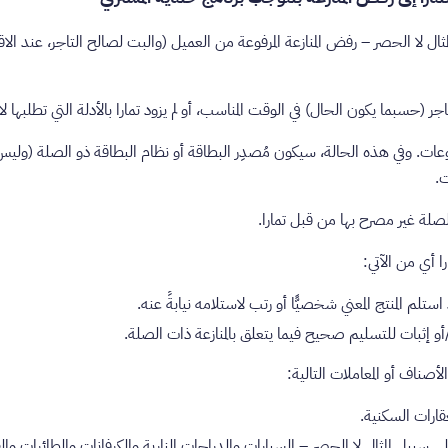
ال لا الحصر – رفض المنازعة المرفوعة من العميل (والبت لصالح التاجر، عند الا
فوعات. وفي هذه الحالة، سيكون مُصدِر البطاقة أو نظام البطاقة ذو الصلة (وليس
ت.
استلم المنتج المعني شخصيًّا أو رتب لاستلامه نيابةً عنه.
إثبات للتسليم صحيح فيما يتعلق بالمنازعة ذات الصلة.
قارات السكنية.
لى سبيل المثال لا الحصر – السيارات والدراجات النارية والكرفانات والطائرات والقو