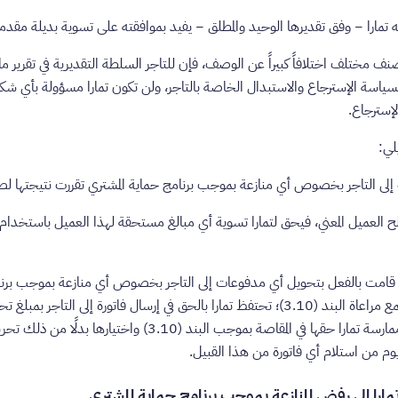
بصنف مختلف اختلافاً كبيراً عن الوصف، فإن للتاجر السلطة التقديرية في تقرير ما
سياسة الإسترجاع والاستبدال الخاصة بالتاجر، ولن تكون تمارا مسؤولة بأي
لإسترجاع.
لي:
صالح العميل المعني، فيحق لتمارا تسوية أي مبالغ مستحقة لهذا العميل باستخدام أية
ا قد قامت بالفعل بتحويل أي مدفوعات إلى التاجر بخصوص أي منازعة بموجب برنا
نتيجتها لصالح العميل المعني، فمع مراعاة البند (‏3.10)؛ تحتفظ تمارا بالحق في إرسال فاتورة 
حماية المشتري. وفي حالة عدم ممارسة تمارا حقها في المقاصة بموجب البن