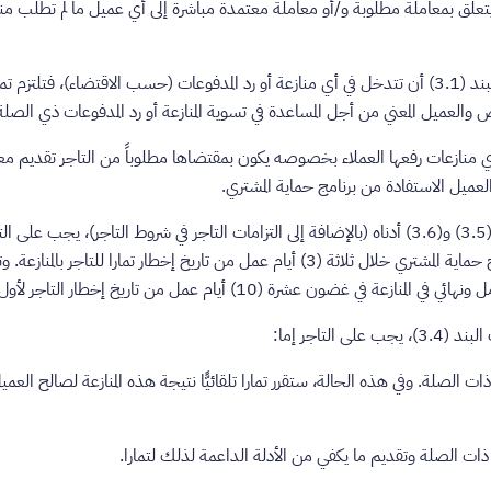
 يتعلق بمعاملة مطلوبة و/أو معاملة معتمدة مباشرة إلى أي عميل ما لم تطلب م
إذا اختارت تمارا بموجب البند (‏3.1) أن تتدخل في أي منازعة أو رد المدفوعات (حسب الاقتضاء)، 
 والعميل المعني من أجل المساعدة في تسوية المنازعة أو رد المدفوعات ذي الصلة
 بأي منازعات رفعها العملاء بخصوصه يكون بمقتضاها مطلوباً من التاجر تقديم م
لعميل الاستفادة من برنامج حماية المشتري.
رهناً على الدوام بالبندين (‏3.5) و(‏3.6) أدناه (بالإضافة إلى التزامات التاجر في شروط التاجر)، 
المنازعات المرفوعة بموجب برنامج حماية المشتري خلال ثلاثة (3) أيام عمل من تاريخ إخطار تم
في غضون عشرة (10) أيام عمل من تاريخ إخطار التاجر لأول مرة.
 التاجر إما:
ذات الصلة. وفي هذه الحالة، ستقرر تمارا تلقائيًّا نتيجة هذه المنازعة لصالح الع