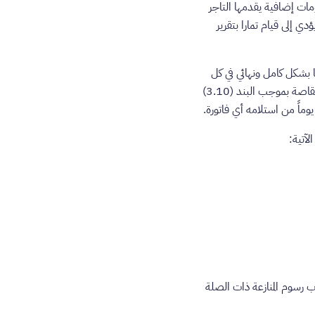
ة بالنظر في أي معلومات إضافية يقدمها التاجر
افق على أن ذلك قد يؤدي إلى قيام تمارا بتقرير
د بتها بشكل كامل ونهائي في كل
منازعة قائمة تتقرر نتيجتها لصالح العميل بموجب برنامج حماية المشتري. وفي حالة عدم ممارسة تمارا حقها في المقاصة بموجب البند (‏3.10)
لآتية:
ب رسوم المنازعة ذات الصلة