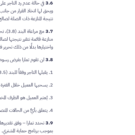
3.6
نتيجة المنازعة ذات الصلة لصالح
3.7
مع مرا
واختيارها بدلًا من ذلك تحرير فاتورة، فيج
3.8
لن تقوم تمارا بفرض رسوم ال
1. يقبلها التاجر وفقاً للبند (3.5)(أ).
2. يسحبها العميل خلال الفترة الزمنية المنطبقة التي تخطر بها تمارا التاجر من وقت لآخر.
3. يُعتبر العميل هو الطرف المخطئ فيه أو المسؤول عنها (مع البت في المطالبة لصالح التاجر).
4. يتعلق بأيٍّ من الحالات المنصوص عليها في البند (‏5.1).
3.9
تحدد تمارا – وفق تقديرها 
بموجب برنامج حماية المشتري.