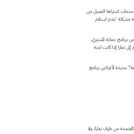
و خدمات اشتراها العميل من
هته مشكلة 'عدم استلام
من برنامج حماية المشتري،
 إلى تمارا إذا كانت لديه
تظلم على أنه "منازعة" جديدة لأغراض برنامج
المعتمدة من طرف تمارا، ولا