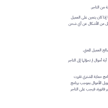
 إذا كان يتعين على العميل
 شكل من الأشكال عن أي شحن
 أموال لم تحوّلها إلى التاجر
مج حماية المشتري تقررت
إلى التاجر بمبلغ تحويل الأموال بموجب برنامج
د (‏3.10) واختيارها بدلًا من ذلك تحرير فاتورة، فيجب على التاجر