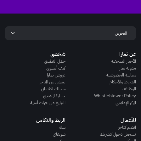
keyboard_arrow_down
البحرين
عن تمارا
شخصي
الأخبار الصحفية
حمّل التطبيق
مدونة تمارا
كيف أتسوق
سياسة الخصوصية
عروض تمارا
الشروط والأحكام
تسوّق من المتاجر
الوظائف
سجلك الائتماني
Whistleblower Policy
حماية المشتري
المركز الإعلامي
التبليغ عن ثغرات أمنية
للأعمال
الربط والتكامل
انضم كتاجر
سلة
تسجيل دخول كـشريك
شوبفاي