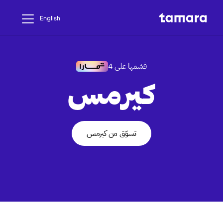
English
قسّمها على 4
كيرمس
تسوّق من كيرمس