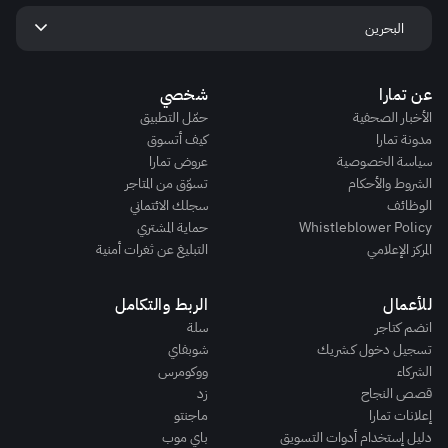
keyboard_arrow_down
البحرين
عن تمارا
شخصي
الأخبار الصحفية
حمّل التطبيق
مدونة تمارا
كيف أتسوق
سياسة الخصوصية
عروض تمارا
الشروط والأحكام
تسوّق من المتاجر
الوظائف
سجلك الائتماني
Whistleblower Policy
حماية المشتري
المركز الإعلامي
التبليغ عن ثغرات أمنية
للأعمال
الربط والتكامل
انضم كتاجر
سلة
تسجيل دخول كـشريك
شوبفاي
الشركاء
ووكومرس
قصص النجاح
زد
إعلانات تمارا
ماجنتو
دليل إستخدام أدوات التسويق
باي موب