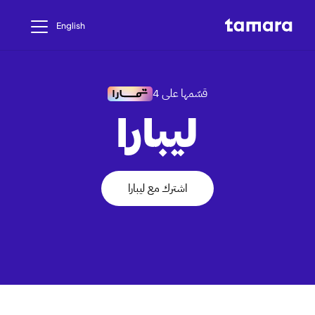
English
قسّمها على 4
ليبارا
اشترك مع ليبارا