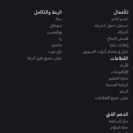
للأعمال
الربط والتكامل
انضم كتاجر
سلة
تسجيل دخول كـشريك
شوبفاي
الشركاء
ووكومرس
قصص النجاح
زد
إعلانات تمارا
ماجنتو
دليل إستخدام أدوات التسويق
باي موب
القطاعات
عرض جميع طرق الربط
الأزياء
الإلكترونيات
تجارة التعليم
الرعاية الصحية
السفر
عرض جميع القطاعات
الدعم الفني
مركز المساعدة
حالة النظام